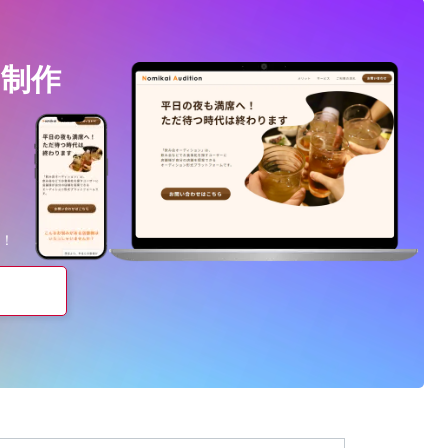
制作
、
！