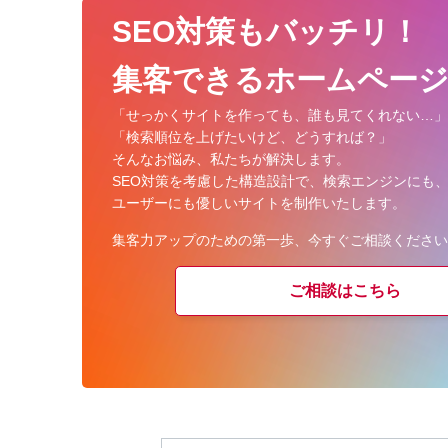
SEO対策もバッチリ！
集客できるホームページ
「せっかくサイトを作っても、
誰も見てくれない…」
「検索順位を上げたいけど、どうすれば？」
そんなお悩み、私たちが解決します。
SEO対策を考慮した構造設計で、
検索エンジンにも
ユーザーにも優しいサイトを制作いたします。
集客力アップのための第一歩、
今すぐご相談ください
ご相談はこちら