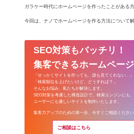
ガラケー時代にホームページを作ったことがある
今回は、ナノでホームページを作る方法について
SEO対策もバッチリ！
集客できるホームページ
「せっかくサイトを作っても、
誰も見てくれない…」
「検索順位を上げたいけど、どうすれば？」
そんなお悩み、私たちが解決します。
SEO対策を考慮した構造設計で、
検索エンジンにも
ユーザーにも優しいサイトを制作いたします。
集客力アップのための第一歩、
今すぐご相談ください
ご相談はこちら