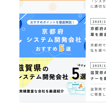
「シス
に適切
2025/
京都府
業を厳
京都府
社を選
2025/
滋賀県
ナーを
滋賀県
に根差