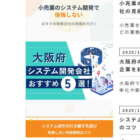
小売業
社の見
小売業
どの業
2025/
大阪府
企業を
大阪府
率化や
2025/
システ
のコツ