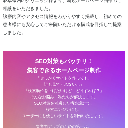
岐阜県内のクリニック様より、新規ホームページ制作のご
相談をいただきました。
診療内容やアクセス情報をわかりやすく掲載し、初めての
患者様にも安心してご来院いただける構成を目指して提案
しました。
SEO対策もバッチリ！
集客できるホームページ制作
「せっかくサイトを作っても、
誰も見てくれない…」
「検索順位を上げたいけど、どうすれば？」
そんなお悩み、私たちが解決します。
SEO対策を考慮した構造設計で、
検索エンジンにも、
ユーザーにも優しいサイトを制作いたします。
集客力アップのための第一歩、