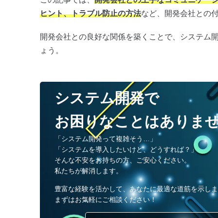
ヒント、トラブル防止の方法
など、開発会社との
開発会社との良好な関係を築くことで、システム
ょう。
システム開発で
お困りなことはありま
「システム開発って複雑そう…」
「システムを導入したいけど、どうすれば？」
そんな不安をお持ちの方、ご安心ください。
私たちが解消します。
豊富な経験を活かして、
あなたに最適な道筋を示しま
まずはお気軽にご相談ください！